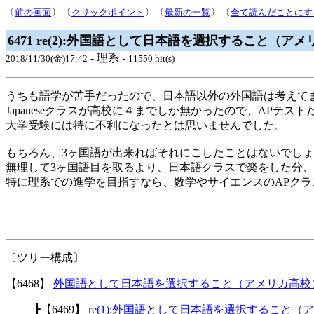
〔
前の画面
〕 〔
クリックポイント
〕 〔
最新の一覧
〕 〔
全て読んだことにす
6471 re(2):外国語として日本語を選択すること（ア
- 理系 -
2018/11/30(金)17:42
11550 hit(s)
うちも語学が苦手だったので、日本語以外の外国語は考えて
Japaneseクラスが高校に４までしか無かったので、APテ
大学受験には特に不利になったとは思いませんでした。
もちろん、3ヶ国語が出来ればそれにこしたことはないでし
無理して3ヶ国語目を取るより、日本語クラスで楽をした分、
特に理系での進学を目指すなら、数学やサイエンスのAPク
〔ツリー構成〕
【6468】
外国語として日本語を選択すること（アメリカ高校
┣【6469】
re(1):外国語として日本語を選択すること（