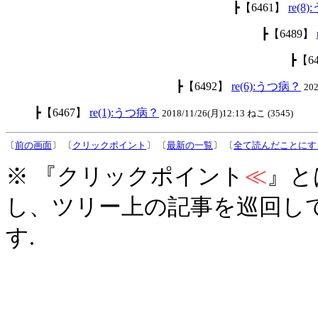
┣【6461】
re(8
┣【6489】
┣【6
┣【6492】
re(6):うつ病？
20
┣【6467】
re(1):うつ病？
2018/11/26(月)12:13 ねこ (3545)
〔
前の画面
〕 〔
クリックポイント
〕 〔
最新の一覧
〕 〔
全て読んだことにす
※ 『クリックポイント
≪
』と
し、ツリー上の記事を巡回し
す.