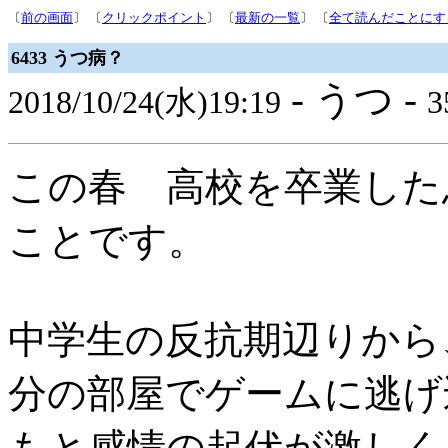
〔
前の画面
〕 〔
クリックポイント
〕 〔
最新の一覧
〕 〔
全て読んだことにす
6433 うつ病？
- うつ -
2018/10/24(水)19:19
3
この春 高校を卒業した
ことです。
中学生の反抗期辺りから
分の部屋でゲームに逃げ
もと感情の起伏が激しく