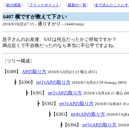
〔
前の画面
〕 〔
クリックポイント
〕 〔
最新の一覧
〕 〔
全て読んだことにす
6407 横ですが教えて下さい
- 通りすがり -
2018/8/19(日)17:15
24446 hit(s)
息子さんのお友達、SATは何点だったかご存知ですか？
満点近くで不合格だったのなら本当に不公平ですよね。
〔ツリー構成〕
【6389】
APの取り方
2018/8/12(日)23:23 母心 (851)
┣【6390】
re(1):APの取り方
2018/8/13(月)13:59 Strategy (903)
┣【6391】
re(2):APの取り方
2018/8/13(月)18:21 母心 (90
┣【6392】
re(3):APの取り方
2018/8/15(水)03:16 el
┣【6393】
re(4):APの取り方
2018/8/15(水)0
┣【6394】
re(5):APの取り方
2018/