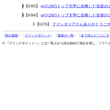
┣【6365】
re(2):20のトップ大学に合格した生徒
┣【6366】
re(2):20のトップ大学に合格した生徒
┣【6376】
ファンタジアさんありがとうご
〔
前の画面
〕 〔
クリックポイント
〕 〔
最新の一覧
〕 〔
全て読んだことにす
※ 『クリックポイント
≪
』とは一覧上から読み始めた地点を指し、ツリー