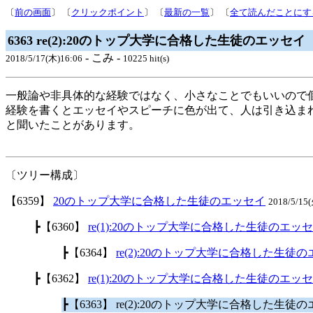
〔
前の画面
〕 〔
クリックポイント
〕 〔
最新の一覧
〕 〔
全て読んだことにす
6363 re(2):20のトップ大学に合格した生徒のエッセイ
- こみ -
2018/5/17(木)16:06
10225 hit(s)
一般論や非具体的な経験ではなく、小さなことでもいいので
経験を書くとエッセイやスピーチに色が出て、人は引き込ま
と聞いたことがあります。
〔ツリー構成〕
【6359】
20のトップ大学に合格した生徒のエッセイ
2018/5/1
┣【6360】
re(1):20のトップ大学に合格した生徒のエッ
┣【6364】
re(2):20のトップ大学に合格した生徒
┣【6362】
re(1):20のトップ大学に合格した生徒のエッ
┣【6363】 re(2):20のトップ大学に合格した生徒