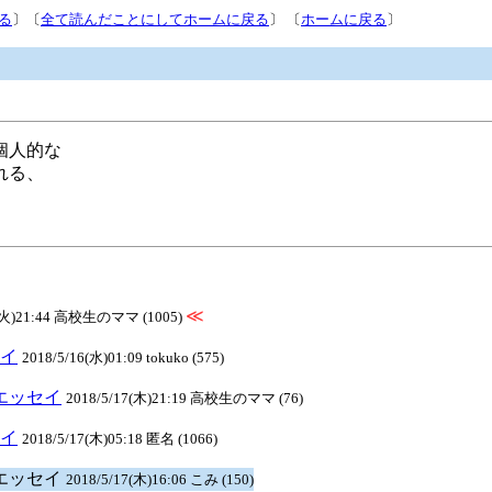
る
〕〔
全て読んだことにしてホームに戻る
〕 〔
ホームに戻る
〕
個人的な
れる、
≪
5(火)21:44 高校生のママ (1005)
セイ
2018/5/16(水)01:09 tokuko (575)
のエッセイ
2018/5/17(木)21:19 高校生のママ (76)
セイ
2018/5/17(木)05:18 匿名 (1066)
のエッセイ
2018/5/17(木)16:06 こみ (150)