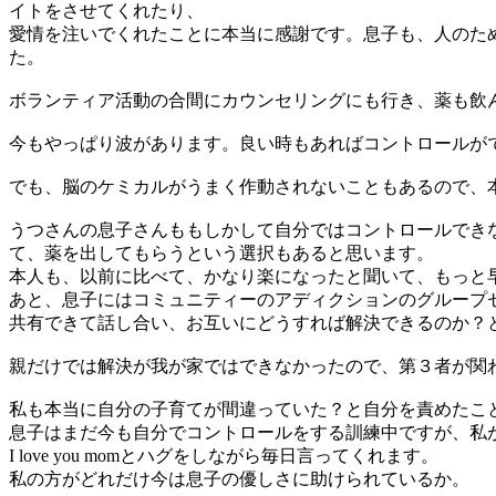
イトをさせてくれたり、
愛情を注いでくれたことに本当に感謝です。息子も、人のた
た。
ボランティア活動の合間にカウンセリングにも行き、薬も飲
今もやっぱり波があります。良い時もあればコントロールが
でも、脳のケミカルがうまく作動されないこともあるので、
うつさんの息子さんももしかして自分ではコントロールできな
て、薬を出してもらうという選択もあると思います。
本人も、以前に比べて、かなり楽になったと聞いて、もっと
あと、息子にはコミュニティーのアディクションのグループ
共有できて話し合い、お互いにどうすれば解決できるのか？
親だけでは解決が我が家ではできなかったので、第３者が関
私も本当に自分の子育てが間違っていた？と自分を責めたこ
息子はまだ今も自分でコントロールをする訓練中ですが、私
I love you momとハグをしながら毎日言ってくれます。
私の方がどれだけ今は息子の優しさに助けられているか。