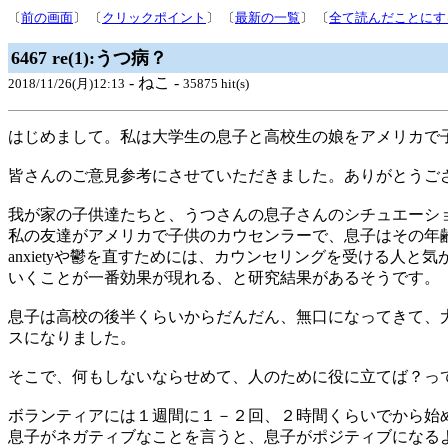
〔
前の画面
〕 〔
クリックポイント
〕 〔
最新の一覧
〕 〔
全て読んだことにす
6467 re(1):うつ病？
- ねこ -
2018/11/26(月)12:13
35875 hit(s)
はじめまして。私は大学生の息子と高校生の娘をアメリカで
皆さんのご意見参考にさせていただきました。ありがとうご
我が家の子供達たちと、うつさんの息子さんのシチュエーション
私の友達がアメリカで子供のカウセンラーで、息子はその年
anxietyや鬱を直すためには、カウンセリングを受ける
いくことが一番効果が現れる、と研究結果があるそうです。
息子は高校の後半くらいからだんだん、無口になってきて、
スになりました。
そこで、何もしないならせめて、人のために役に立てば？っ
ボランティアには１週間に１－２回、２時間くらいでから始
息子がネガティブなことを言うと、息子がポジティブになる