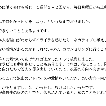
めに働く喜びも感じ、１週間１－２回から、毎日月曜日から土
んで自分から何かをしよう。という所まで戻りました。
できないこともあるようです。
本人も理由がわからずイライラを感じたり、ネガティブな考え
い感情があるのかもしれないので、カウンセリングに行くこと、病
早くに気づいてあげれればよかった！って後悔しました。
セラピにも参加させてこともあります。それは、彼にとって、
と自分たちで答えを導き出していくので、改善の方向へ向きや
わることで沢山のアドバイスや愛情をいただき、良い方向へ向
とがありますし、苦しかったし、投げ出したかったです。
が高校生の娘のことでも、落ち込んでいると、私のことをどれ