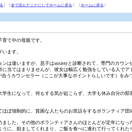
る
〕〔
全て読んだことにしてホームに戻る
〕 〔
ホームに戻る
〕
子育て中の母親です。
ざいます。
は違いますが、息子はanxietyと診断されて、専門のカウ
齢に当てはまりませんが、彼女は幅広く勉強をしている人でア
人と気が合うカウンセラー（ここが大事なポイントらしいです）を
大学生になって、何もする気が起こらず、大学も休み自分の部
てほぼ強制的に、貧困な人たちのお世話をするボランティア団
めました。その他のボランティアさんのほとんどが定年になっ
ように、励ましてくれまり、ご飯を食べに連れて行ってくれた