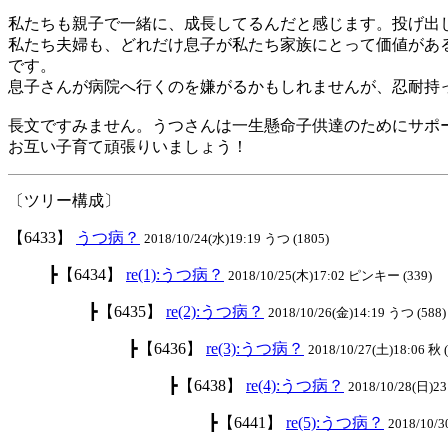
私たちも親子で一緒に、成長してるんだと感じます。投げ出
私たち夫婦も、どれだけ息子が私たち家族にとって価値があ
です。
息子さんが病院へ行くのを嫌がるかもしれませんが、忍耐持
長文ですみません。うつさんは一生懸命子供達のためにサポ
お互い子育て頑張りいましょう！
〔ツリー構成〕
【6433】
うつ病？
2018/10/24(水)19:19 うつ (1805)
┣【6434】
re(1):うつ病？
2018/10/25(木)17:02 ピンキー (339)
┣【6435】
re(2):うつ病？
2018/10/26(金)14:19 うつ (588)
┣【6436】
re(3):うつ病？
2018/10/27(土)18:06 秋 
┣【6438】
re(4):うつ病？
2018/10/28(日)23
┣【6441】
re(5):うつ病？
2018/10/3