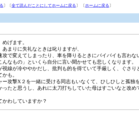
る
〕〔
全て読んだことにしてホームに戻る
〕 〔
ホームに戻る
〕
、めげます。
、あまりに失礼なときは叱りますが、
速攻で変えてしまったり、車を降りるときにバイバイも言わな
こんなもの」といくら自分に言い聞かせても悲しくなります。
が視線が冷ややかだし、批判も的を得ていて手厳しく、ぐさり
てかも。
ャー攻撃X２を一緒に受ける同志もいなくて、ひしひしと孤独
かったと思うし、あれに太刀打ちしていた母はすごいなと改め
てかわしていますか？