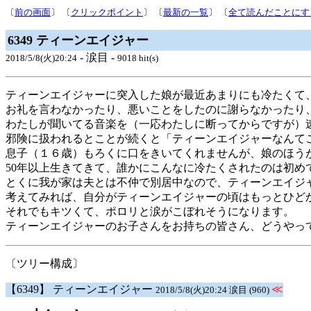
〔
前の画面
〕 〔
クリックポイント
〕 〔
最新の一覧
〕 〔
全て読んだことにす
6349 ティーンエイジャー
- 涙目 -
2018/5/8(火)20:24
9018 hit(s)
ティーンエイジャーに突入した娘が最近あまりにも冷たくて
お礼を言わなかったり、悪いことをしたのに謝らなかったり
わたしが聞いてる音楽を（一応わたしに断ってからですが）
邪険に扱われるとことが続くと「ティーンエイジャーなんて
息子（１６歳）もろくに口をきいてくれませんが、娘のほう
50年以上生きてきて、誰かにこんなに冷たくされたのは初め
とくに我が家は夫とは不仲で別居中なので、ティーンエイジ
考えてみれば、自分がティーンエイジャーの頃はもっとひど
それでもキツくて、ポロリと涙がこぼれそうになります。
ティーンエイジャーのお子さんをお持ちの皆さん、どうやっ
〔ツリー構成〕
【6349】 ティーンエイジャー
≪
2018/5/8(火)20:24 涙目 (960)