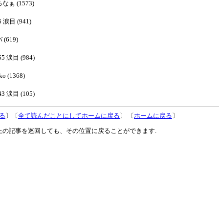
るなぁ (1573)
6 涙目 (941)
 (619)
55 涙目 (984)
ko (1368)
43 涙目 (105)
る
〕〔
全て読んだことにしてホームに戻る
〕 〔
ホームに戻る
〕
上の記事を巡回しても、その位置に戻ることができます.