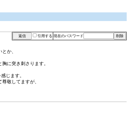
引用する
現在のパスワード
いとか、
と胸に突き刺さります。
を感じます。
て尊敬してますが、