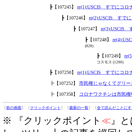
┣【107245】
re(1):USCIS すで
┣【107246】
re(2):USCIS
┣【107247】
re(3):US
┣【107248】
re(4)
(828)
┣【107249】
r
コスモス (1290)
┣【107250】
re(1):USCIS すで
┣【107252】
市民権じゃなくてグリー
┣【107358】
コロナワクチンは市民権
〔
前の画面
〕 〔
クリックポイント
〕 〔
最新の一覧
〕 〔
全て読んだことにす
※ 『クリックポイント
≪
』と