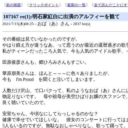
〔
前の画面
〕 〔
クリックポイント
〕 〔
最新の一覧
〕 〔
全て読んだことにす
107167 re(1):明石家紅白に出演のアルフィーを観て
- おば（あ）さん -
2021/7/15(木)08:25
2837 hit(s)
その番組は見ていなかったのですが、
やはり鍛え方が違うなあ、って思うのが最近の還暦過ぎの歌
私がティーンだったころ人気で、今も人気のアイドル歌手、
田原俊彦さんも、郷ひろみさんもすごい。
華原朋美さんは、ほんと～～～に色々ありましたが、
今も I'm Proud を聞くと泣いてしまいます。
人数だけ沢山、で口パクって、私のようなおば（あ）さんに
物足りないです。 母や祖母が美空ひばりお嬢の大ファンで
良く聴いていたので。
安室ちゃん、今頃なにしてらっしゃるのかな？
健康で幸せでいてほしいな。 彼女のコンサートに行っては
5人もいるのですが、無駄なおしゃべりなし、歌って踊って