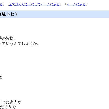
る
〕〔
全て読んだことにしてホームに戻る
〕 〔
ホームに戻る
〕
 （駄トピ）
手の皆様。
っていうんでしょうか。
は、
、
まった友人が
、だそうで