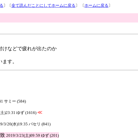
る
〕〔
全て読んだことにしてホームに戻る
〕 〔
ホームに戻る
〕
付けなどで疲れが出たのか
います。
:41 サミー (584)
≪
6(土)23:31 ゆず (1616)
19/3/20(水)19:35 パセリ (841)
一致
2019/3/23(土)09:59 ゆず (201)