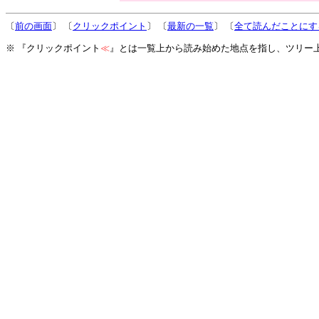
〔
前の画面
〕 〔
クリックポイント
〕 〔
最新の一覧
〕 〔
全て読んだことにす
※ 『クリックポイント
≪
』とは一覧上から読み始めた地点を指し、ツリー