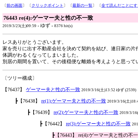
〔
前の画面
〕 〔
クリックポイント
〕 〔
最新の一覧
〕 〔
全て読んだことにす
76443 re(4):ゲーマー夫と性の不一致
- ゆず -
2019/3/23(土)09:59
8376 hit(s)
レスありがとうございます。
家を売りに出す不動産会社を決めて契約を結び、連日家の片
体調がわるくなってしまいました。
別居の期間を置いて、その後穏便な離婚を考えようと思って
〔ツリー構成〕
【76437】
ゲーマー夫と性の不一致
2019/3/16(土)13:52 ゆず (2539)
┣【76438】
re(1):ゲーマー夫と性の不一致
2019/3/16(土)18
┣【76439】
re(2):ゲーマー夫と性の不一致
2019/3/1
┣【76442】
re(3):ゲーマー夫と性の不一致
20
┣【76443】 re(4):ゲーマー夫と性の不