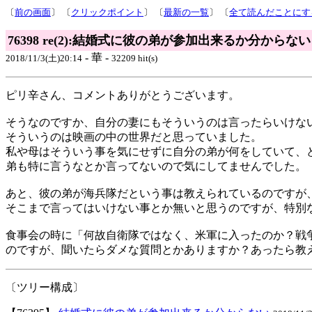
〔
前の画面
〕 〔
クリックポイント
〕 〔
最新の一覧
〕 〔
全て読んだことにす
76398 re(2):結婚式に彼の弟が参加出来るか分からない
- 華 -
2018/11/3(土)20:14
32209 hit(s)
ピリ辛さん、コメントありがとうございます。
そうなのですか、自分の妻にもそういうのは言ったらいけな
そういうのは映画の中の世界だと思っていました。
私や母はそういう事を気にせずに自分の弟が何をしていて、
弟も特に言うなとか言ってないので気にしてませんでした。
あと、彼の弟が海兵隊だという事は教えられているのですが
そこまで言ってはいけない事とか無いと思うのですが、特別
食事会の時に「何故自衛隊ではなく、米軍に入ったのか？戦
のですが、聞いたらダメな質問とかありますか？あったら教
〔ツリー構成〕