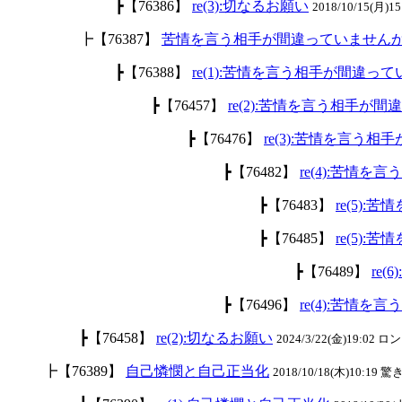
┣【76386】
re(3):切なるお願い
2018/10/15(月)15
┣【76387】
苦情を言う相手が間違っていません
┣【76388】
re(1):苦情を言う相手が間違っ
┣【76457】
re(2):苦情を言う相手が
┣【76476】
re(3):苦情を言う
┣【76482】
re(4):苦情
┣【76483】
re(5)
┣【76485】
re(5)
┣【76489】
re
┣【76496】
re(4):苦情
┣【76458】
re(2):切なるお願い
2024/3/22(金)19:02
┣【76389】
自己憐憫と自己正当化
2018/10/18(木)10:19 驚き