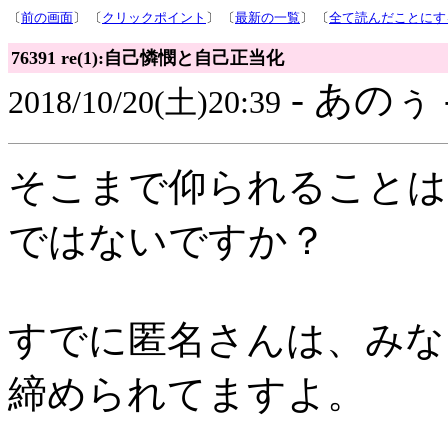
〔
前の画面
〕 〔
クリックポイント
〕 〔
最新の一覧
〕 〔
全て読んだことにす
76391 re(1):自己憐憫と自己正当化
- あのぅ 
2018/10/20(土)20:39
そこまで仰られることは
ではないですか？
すでに匿名さんは、みな
締められてますよ。