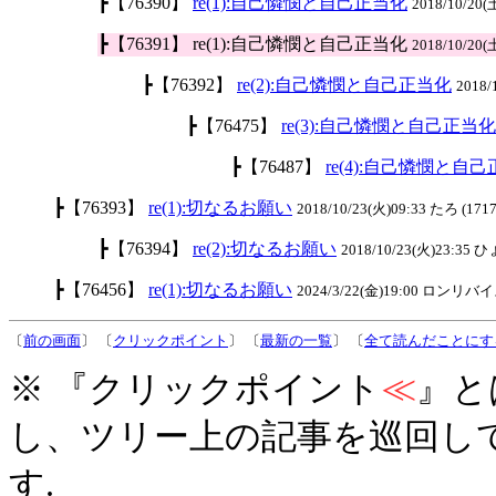
┣【76390】
re(1):自己憐憫と自己正当化
2018/10/20(
┣【76391】 re(1):自己憐憫と自己正当化
2018/10/20(
┣【76392】
re(2):自己憐憫と自己正当化
2018/
┣【76475】
re(3):自己憐憫と自己正当化
┣【76487】
re(4):自己憐憫と自
┣【76393】
re(1):切なるお願い
2018/10/23(火)09:33 たろ (1717
┣【76394】
re(2):切なるお願い
2018/10/23(火)23:35
┣【76456】
re(1):切なるお願い
2024/3/22(金)19:00 ロンリバイス
〔
前の画面
〕 〔
クリックポイント
〕 〔
最新の一覧
〕 〔
全て読んだことにす
※ 『クリックポイント
≪
』と
し、ツリー上の記事を巡回し
す.