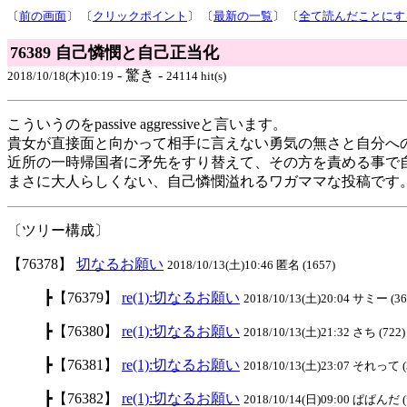
〔
前の画面
〕 〔
クリックポイント
〕 〔
最新の一覧
〕 〔
全て読んだことにす
76389 自己憐憫と自己正当化
- 驚き -
2018/10/18(木)10:19
24114 hit(s)
こういうのをpassive aggressiveと言います。
貴女が直接面と向かって相手に言えない勇気の無さと自分へ
近所の一時帰国者に矛先をすり替えて、その方を責める事で
まさに大人らしくない、自己憐憫溢れるワガママな投稿です
〔ツリー構成〕
【76378】
切なるお願い
2018/10/13(土)10:46 匿名 (1657)
┣【76379】
re(1):切なるお願い
2018/10/13(土)20:04 サミー (3
┣【76380】
re(1):切なるお願い
2018/10/13(土)21:32 さち (722)
┣【76381】
re(1):切なるお願い
2018/10/13(土)23:07 それって (
┣【76382】
re(1):切なるお願い
2018/10/14(日)09:00 ぱぱんだ (