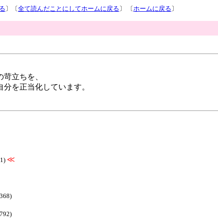
る
〕〔
全て読んだことにしてホームに戻る
〕 〔
ホームに戻る
〕
の苛立ちを、
自分を正当化しています。
。
≪
61)
368)
792)