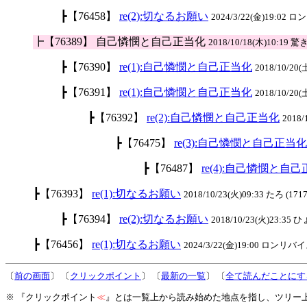
┣【76458】
re(2):切なるお願い
2024/3/22(金)19:02
┣【76389】 自己憐憫と自己正当化
2018/10/18(木)10:19 驚き
┣【76390】
re(1):自己憐憫と自己正当化
2018/10/20(
┣【76391】
re(1):自己憐憫と自己正当化
2018/10/20(
┣【76392】
re(2):自己憐憫と自己正当化
2018/
┣【76475】
re(3):自己憐憫と自己正当化
┣【76487】
re(4):自己憐憫と自
┣【76393】
re(1):切なるお願い
2018/10/23(火)09:33 たろ (1717
┣【76394】
re(2):切なるお願い
2018/10/23(火)23:35
┣【76456】
re(1):切なるお願い
2024/3/22(金)19:00 ロンリバイス
〔
前の画面
〕 〔
クリックポイント
〕 〔
最新の一覧
〕 〔
全て読んだことにす
※ 『クリックポイント
≪
』とは一覧上から読み始めた地点を指し、ツリー