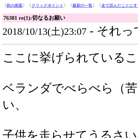
〔
前の画面
〕 〔
クリックポイント
〕 〔
最新の一覧
〕 〔
全て読んだことにす
76381 re(1):切なるお願い
- それっ
2018/10/13(土)23:07
ここに挙げられているこ
ベランダでべらべら（苦
い、
子供を走らせてうるさい