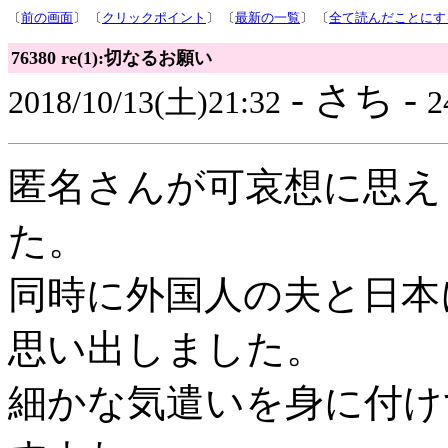
〔
前の画面
〕 〔
クリックポイント
〕 〔
最新の一覧
〕 〔
全て読んだことにす
76380 re(1):切なるお願い
- さち -
2018/10/13(土)21:32
2
匿名さんが可哀想に思え
た。
同時に外国人の夫と日本
思い出しました。
細かな気遣いを身に付け