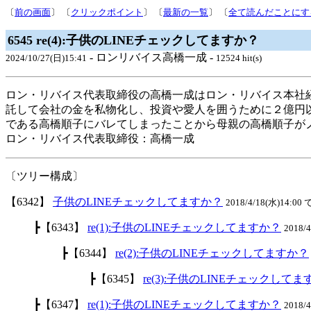
〔
前の画面
〕 〔
クリックポイント
〕 〔
最新の一覧
〕 〔
全て読んだことにす
6545 re(4):子供のLINEチェックしてますか？
- ロンリバイス高橋一成 -
2024/10/27(日)15:41
12524 hit(s)
ロン・リバイス代表取締役の高橋一成はロン・リバイス本社
託して会社の金を私物化し、投資や愛人を囲うために２億円
である高橋順子にバレてしまったことから母親の高橋順子が
ロン・リバイス代表取締役：高橋一成
〔ツリー構成〕
【6342】
子供のLINEチェックしてますか？
2018/4/18(水)14:00 
┣【6343】
re(1):子供のLINEチェックしてますか？
2018/
┣【6344】
re(2):子供のLINEチェックしてますか？
┣【6345】
re(3):子供のLINEチェックして
┣【6347】
re(1):子供のLINEチェックしてますか？
2018/