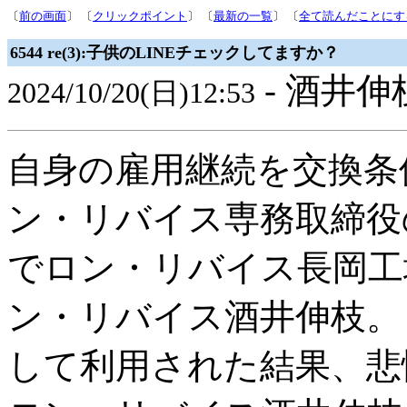
〔
前の画面
〕 〔
クリックポイント
〕 〔
最新の一覧
〕 〔
全て読んだことにす
6544 re(3):子供のLINEチェックしてますか？
- 酒井伸枝
2024/10/20(日)12:53
自身の雇用継続を交換条
ン・リバイス専務取締役
でロン・リバイス長岡工
ン・リバイス酒井伸枝。
して利用された結果、悲