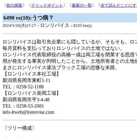
〔
前の画面
〕 〔
クリックポイント
〕 〔
最新の一覧
〕 〔
全て読んだことにす
6490 re(10):うつ病？
- ロンリバイス -
2024/5/20(月)15:27
8235 hit(s)
ロンリバイスは取引先企業にも隠しているが、そもそも、ロ
毎月賃料を支払っておりロンリバイスの土地ではない。
ロンリバイス代表取締役の高橋一成は両工場を閉業する思惑
用が発生する事実が判明したことから、土地所有者との土地
まさにロンリバイス違法ブラック工場の悲惨な末路。
【ロンリバイス本社工場】
新潟県長岡市東町1-11
TEL：0258-52-1188
【ロンリバイス長岡工場】
新潟県長岡市平3-4-48
TEL：0258-53-2081
info-lrweb@lonrevise.com
〔ツリー構成〕