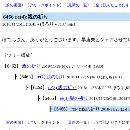
〔
前の画面
〕 〔
クリックポイント
〕 〔
最新の一覧
〕 〔
全て読んだことにす
6466 re(4):親の祈り
- ほろり -
2018/11/25(日)13:45
7187 hit(s)
ぽてちさん。ありがとうございます。早速夫とシェアさせて
〔ツリー構成〕
【6462】
親の祈り
2018/11/19(月)09:24 サトイモ (1980)
┣【6463】
re(1):親の祈り
2018/11/22(木)04:33 ぽてち (161)
┣【6464】
re(2):親の祈り
2018/11/22(木)22:55 ほろり (6
┣【6465】
re(3):親の祈り
2018/11/23(金)01:30 ぽ
┣【6466】 re(4):親の祈り
2018/11/25(日)1
〔
前の画面
〕 〔
クリックポイント
〕 〔
最新の一覧
〕 〔
全て読んだことにす