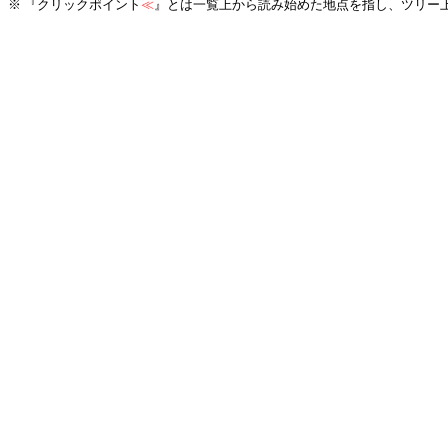
※ 『クリックポイント
≪
』とは一覧上から読み始めた地点を指し、ツリー