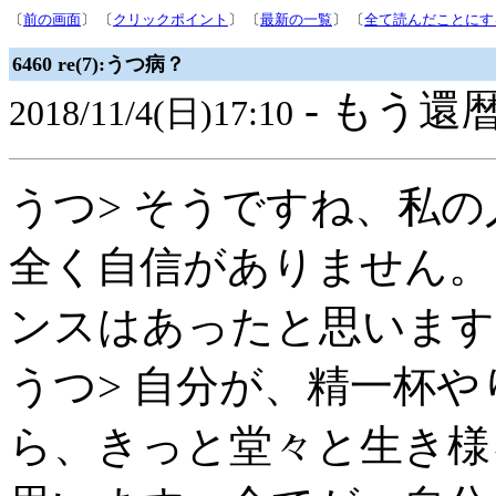
〔
前の画面
〕 〔
クリックポイント
〕 〔
最新の一覧
〕 〔
全て読んだことにす
6460 re(7):うつ病？
- もう還暦
2018/11/4(日)17:10
うつ> そうですね、私の
全く自信がありません。
ンスはあったと思います
うつ> 自分が、精一杯
ら、きっと堂々と生き様