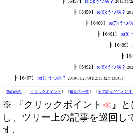
┣【6457】
re(5):うつ病？
2018/11/
┣【6459】
re(6):うつ病？
201
┣【6460】
re(7):うつ
┣【6461】
re(8
┣【6489】
┣【6
┣【6492】
re(6):うつ病？
20
┣【6467】
re(1):うつ病？
2018/11/26(月)12:13 ねこ (3545)
〔
前の画面
〕 〔
クリックポイント
〕 〔
最新の一覧
〕 〔
全て読んだことにす
※ 『クリックポイント
≪
』と
し、ツリー上の記事を巡回し
す.