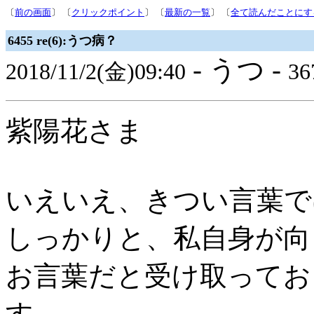
〔
前の画面
〕 〔
クリックポイント
〕 〔
最新の一覧
〕 〔
全て読んだことにす
6455 re(6):うつ病？
- うつ -
2018/11/2(金)09:40
36
紫陽花さま
いえいえ、きつい言葉で
しっかりと、私自身が向
お言葉だと受け取ってお
す。