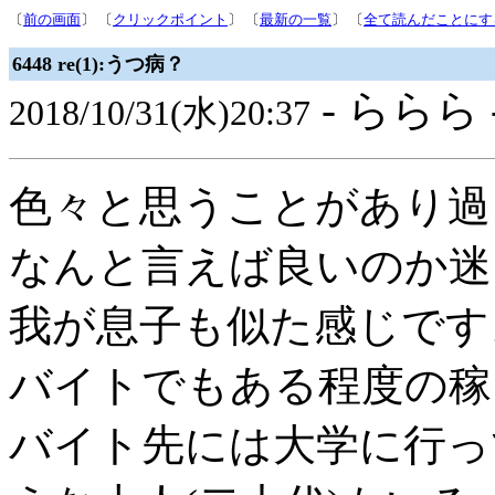
〔
前の画面
〕 〔
クリックポイント
〕 〔
最新の一覧
〕 〔
全て読んだことにす
6448 re(1):うつ病？
- ららら 
2018/10/31(水)20:37
色々と思うことがあり過
なんと言えば良いのか迷
我が息子も似た感じです
バイトでもある程度の稼
バイト先には大学に行っ