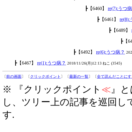
┣【6460】
re(7):うつ
┣【6461】
re(8
┣【6489】
┣【6
┣【6492】
re(6):うつ病？
20
┣【6467】
re(1):うつ病？
2018/11/26(月)12:13 ねこ (3545)
〔
前の画面
〕 〔
クリックポイント
〕 〔
最新の一覧
〕 〔
全て読んだことにす
※ 『クリックポイント
≪
』と
し、ツリー上の記事を巡回し
す.