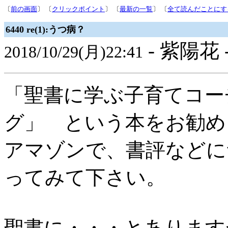
〔
前の画面
〕 〔
クリックポイント
〕 〔
最新の一覧
〕 〔
全て読んだことにす
6440 re(1):うつ病？
- 紫陽花 
2018/10/29(月)22:41
「聖書に学ぶ子育てコー
グ」 という本をお勧め
アマゾンで、書評などに
ってみて下さい。
聖書に・・・とあります