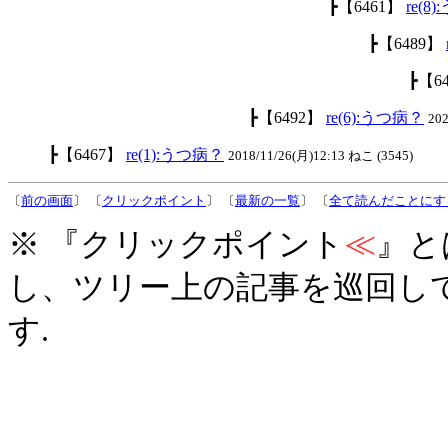
┣【6461】
re(8
┣【6489】
┣【6
┣【6492】
re(6):うつ病？
20
┣【6467】
re(1):うつ病？
2018/11/26(月)12:13 ねこ (3545)
〔
前の画面
〕 〔
クリックポイント
〕 〔
最新の一覧
〕 〔
全て読んだことにす
※ 『クリックポイント
≪
』と
し、ツリー上の記事を巡回し
す.