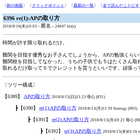
〔
前の画面
〕 〔
クリックポイント
〕 〔
最新の一覧
〕 〔
全て読んだことにす
6396 re(1):APの取り方
- 匿名 -
2018/8/16(木)10:03
24647 hit(s)
時間が許す限り取れるだけ。
難関を目指す優秀なお子さんでしょうから、APの勉強くら
難関校を目指してなかった、うちの子供でも５はたくさん取
取れるだけ取って５でクレジットを貰うといいです。頑張っ
〔ツリー構成〕
【6389】
APの取り方
2018/8/12(日)23:23 母心 (851)
┣【6390】
re(1):APの取り方
2018/8/13(月)13:59 Strategy (903)
┣【6391】
re(2):APの取り方
2018/8/13(月)18:21 母心 (90
┣【6392】
re(3):APの取り方
2018/8/15(水)03:16 el