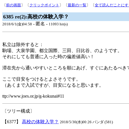
〔
前の画面
〕 〔
クリックポイント
〕 〔
最新の一覧
〕 〔
全て読んだことにす
6385 re(2):高校の体験入学？
- 匿名 -
2018/6/1(金)04:58
11093 hit(s)
私立は除外すると：
駒場、大泉学園、都立国際、三田、日比谷、のようです。
それにしても普通に入った時の偏差値高い！
滞在先から通いやすいところを順にあげ、すぐにあたるべき
ここで目安をつけるとよさそうです。
（あくまで入試ですが、目安になると思います。
ttp://www.joes.or.jp/g-kokunai#11
〔ツリー構成〕
【6377】
高校の体験入学？
2018/5/30(水)00:26 パンダ (581)