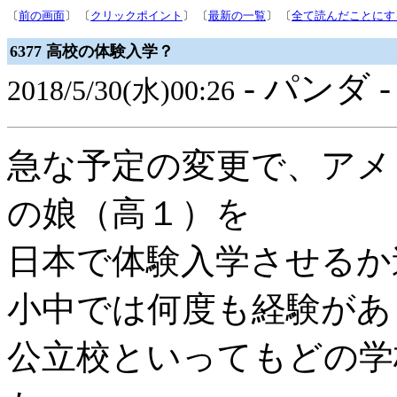
〔
前の画面
〕 〔
クリックポイント
〕 〔
最新の一覧
〕 〔
全て読んだことにす
6377 高校の体験入学？
- パンダ 
2018/5/30(水)00:26
急な予定の変更で、アメ
の娘（高１）を
日本で体験入学させるか
小中では何度も経験があ
公立校といってもどの学