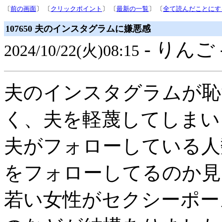
〔
前の画面
〕 〔
クリックポイント
〕 〔
最新の一覧
〕 〔
全て読んだことにす
107650 夫のインスタグラムに嫌悪感
- りんご 
2024/10/22(火)08:15
夫のインスタグラムが恥
く、夫を軽蔑してしまい
夫がフォローしている人数
をフォローしてるのか見
若い女性がセクシーポー