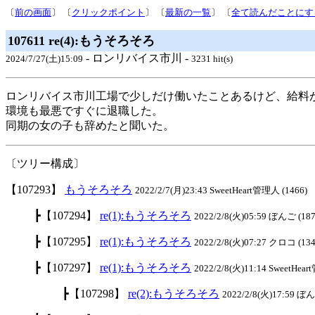
〔
前の画面
〕 〔
クリックポイント
〕 〔
最新の一覧
〕 〔
全て読んだことにす
107611 re(4):もうそろそろ
- ロンリバイス市川 -
2024/7/27(土)15:09
3231 hit(s)
ロンリバイス市川工場で少しだけ働いたことあるけど、給料
環境も最悪ですぐに退職した。
同期の女の子も辞めたと聞いた。
〔ツリー構成〕
【107293】
もうそろそろ
2022/2/7(月)23:43 SweetHeart管理人 (1466)
┣【107294】
re(1):もうそろそろ
2022/2/8(火)05:59 ぼんご (187
┣【107295】
re(1):もうそろそろ
2022/2/8(火)07:27 クロコ (134
┣【107297】
re(1):もうそろそろ
2022/2/8(火)11:14 SweetHea
┣【107298】
re(2):もうそろそろ
2022/2/8(火)17:59 ぼん