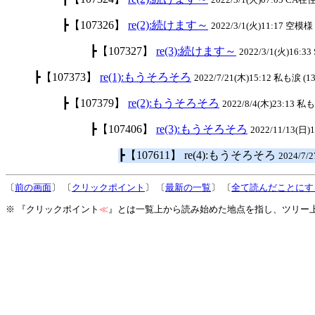
┣【107326】
re(2):続けます～
2022/3/1(火)11:17 空模様 
┣【107327】
re(3):続けます～
2022/3/1(火)16:33
┣【107373】
re(1):もうそろそろ
2022/7/21(木)15:12 私も涙 (13
┣【107379】
re(2):もうそろそろ
2022/8/4(木)23:13 私
┣【107406】
re(3):もうそろそろ
2022/11/13(日)
┣【107611】 re(4):もうそろそろ
2024/7
〔
前の画面
〕 〔
クリックポイント
〕 〔
最新の一覧
〕 〔
全て読んだことにす
※ 『クリックポイント
≪
』とは一覧上から読み始めた地点を指し、ツリー