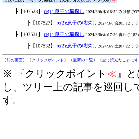
2024/3/5(火)07:38 テラ (659)
┣【107523】
re(1):息子の職探し
2024/3/6(水)18:52 みけ猫 (937
┣【107527】
re(2):息子の職探し
2024/3/8(金)05:12 テラ 
┣【107531】
re(1):息子の職探し
2024/3/8(金)17:56 青汁 (1182)
┣【107532】
re(2):息子の職探し
2024/3/9(土)07:22 テラ 
〔
前の画面
〕 〔
クリックポイント
〕 〔
最新の一覧
〕 〔
全て読んだことにす
※ 『クリックポイント
≪
』と
し、ツリー上の記事を巡回し
す.