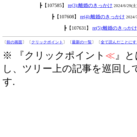
┣【107585】
re(3):離婚のきっかけ
2024/6/29(土
┣【107608】
re(4):離婚のきっかけ
2024
┣【107631】
re(5):離婚のきっかけ
〔
前の画面
〕 〔
クリックポイント
〕 〔
最新の一覧
〕 〔
全て読んだことにす
※ 『クリックポイント
≪
』と
し、ツリー上の記事を巡回し
す.