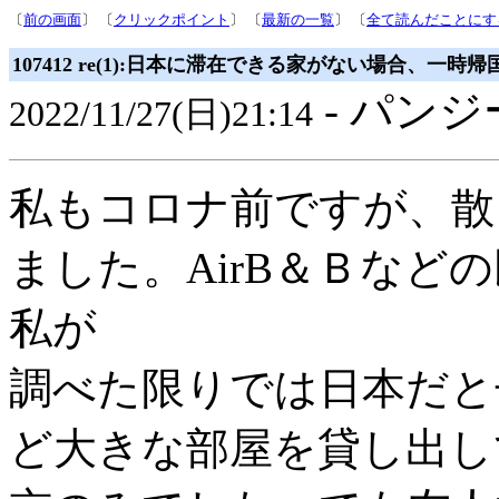
〔
前の画面
〕 〔
クリックポイント
〕 〔
最新の一覧
〕 〔
全て読んだことにす
107412 re(1):日本に滞在できる家がない場合、一
- パンジ
2022/11/27(日)21:14
私もコロナ前ですが、散
ました。AirB＆Ｂなど
私が
調べた限りでは日本だと
ど大きな部屋を貸し出し