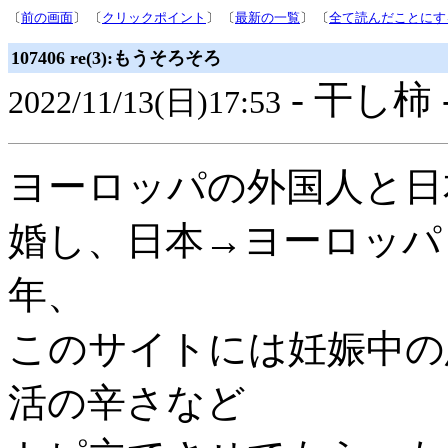
〔
前の画面
〕 〔
クリックポイント
〕 〔
最新の一覧
〕 〔
全て読んだことにす
107406 re(3):もうそろそろ
- 干し柿 
2022/11/13(日)17:53
ヨーロッパの外国人と日
婚し、日本→ヨーロッパ
年、
このサイトには妊娠中の
活の辛さなど