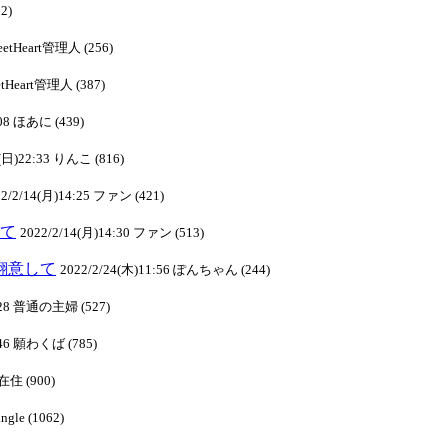
2)
weetHeart管理人 (256)
etHeart管理人 (387)
:08 ほあに (439)
3(日)22:33 りんこ (816)
22/2/14(月)14:25 ファン (421)
して
2022/2/14(月)14:30 ファン (513)
り翻意して
2022/2/24(木)11:56 ぽんちゃん (244)
1:28 普通の主婦 (527)
:46 願わくば (785)
在住 (900)
ngle (1062)