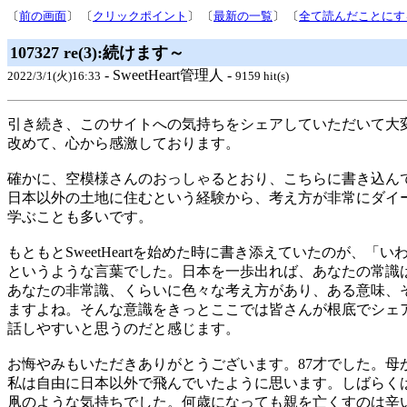
〔
前の画面
〕 〔
クリックポイント
〕 〔
最新の一覧
〕 〔
全て読んだことにす
107327 re(3):続けます～
- SweetHeart管理人 -
2022/3/1(火)16:33
9159 hit(s)
引き続き、このサイトへの気持ちをシェアしていただいて大
改めて、心から感激しております。
確かに、空模様さんのおっしゃるとおり、こちらに書き込ん
日本以外の土地に住むという経験から、考え方が非常にダイ
学ぶことも多いです。
もともとSweetHeartを始めた時に書き添えていたのが、「
というような言葉でした。日本を一歩出れば、あなたの常識
あなたの非常識、くらいに色々な考え方があり、ある意味、
ますよね。そんな意識をきっとここでは皆さんが根底でシェ
話しやすいと思うのだと感じます。
お悔やみもいただきありがとうございます。87才でした。母
私は自由に日本以外で飛んでいたように思います。しばらく
凧のような気持ちでした。何歳になっても親を亡くすのは辛