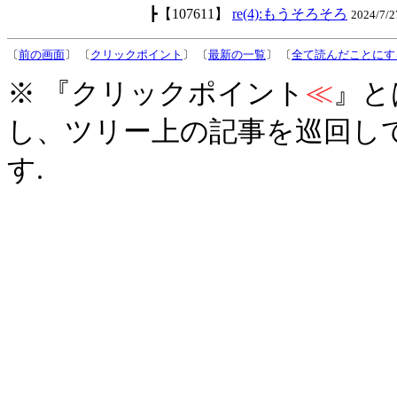
┣【107611】
re(4):もうそろそろ
2024/7
〔
前の画面
〕 〔
クリックポイント
〕 〔
最新の一覧
〕 〔
全て読んだことにす
※ 『クリックポイント
≪
』と
し、ツリー上の記事を巡回し
す.