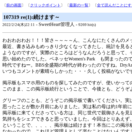
〔
前の画面
〕 〔
クリックポイント
〕 〔
最新の一覧
〕 〔
全て読んだことにす
107319 re(1):続けます～
- SweetHeart管理人 -
2022/2/24(木)22:11
9269 hit(s)
わおわおわお！！！皆さ～～～～ん、こんなにたくさんのメ
最近、書き込みもめっきり少なくなってきたし、統計を見る
ようなのですが、実際のところはどうなんだろうと思って、
思い始めたのでした。ベネッセWomen's Park も閉まっ
時代ですねー。BBS全盛期の時代が終わったのですね。DryAn
いつもコメントが素晴らしかった・・・久しく投稿がないで
掲示板もスマホ用のものを探してみたのですが、使いかって
このまま、この掲示板続行ということで、今後とも、どうぞ
グリーフのことも、どうぞこの掲示板で書いてください。実
思ったことが数か月前にありました。実は私の母は約1年前
掲示板に来てくださっている方は、同じ世代で親御さんを見
気持ちをシェアできると思っていました。今回はとりあえず
ということで、、、、、掲示板は続けます！本当にこの掲示
なかったので、これほど管理人として楽なことはないんです