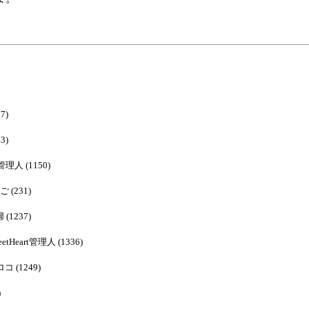
7)
3)
rt管理人 (1150)
ご (231)
 (1237)
weetHeart管理人 (1336)
ロコ (1249)
)