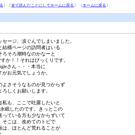
る
〕〔
全て読んだことにしてホームに戻る
〕 〔
ホームに戻る
〕
ッセージ、涙ぐんでしまいました。
と結構ページの訪問者はいる
そろそろ潮時なのかなーと
たのですか！！それはびっくりです。
gleさん・・・本当に
すがお元気でしょうか。
のよさそうなものが見つからず
よろしくお願いします。
は私も、ここで吐露したいと
に永眠したのです。きっとこの
送っている方も少なからずいて
、そこは、改めてのトピで
板は、ほとんど荒れることが
よ。