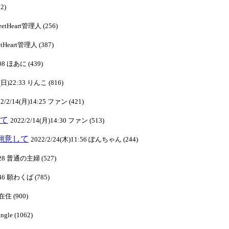
2)
weetHeart管理人 (256)
etHeart管理人 (387)
:08 ほあに (439)
3(日)22:33 りんこ (816)
22/2/14(月)14:25 ファン (421)
して
2022/2/14(月)14:30 ファン (513)
り翻意して
2022/2/24(木)11:56 ぽんちゃん (244)
1:28 普通の主婦 (527)
:46 願わくば (785)
在住 (900)
ngle (1062)