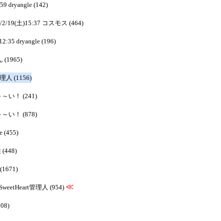
59 dryangle (142)
2/2/19(土)15:37 コスモス (464)
2:35 dryangle (196)
 (1965)
管理人 (1156)
ぁ～～い！ (241)
ぁ～～い！ (878)
e (455)
 (448)
(1671)
≪
 SweetHeart管理人 (954)
08)