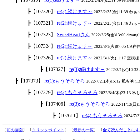
2022/2/24(木)22:11 SweetHeart
┣【107320】
re(2):続けます～
2022/2/25(金)11:39 わ
┣【107321】
re(2):続けます～
2022/2/25(金)11:46 わ
┣【107323】
SweetHeartさん
2022/2/25(金)13:00 dryangl
┣【107324】
re(2):続けます～
2022/3/1(火)07:05 CA在住
┣【107326】
re(2):続けます～
2022/3/1(火)11:17 空模様 
┣【107327】
re(3):続けます～
2022/3/1(火)16:33
┣【107373】
re(1):もうそろそろ
2022/7/21(木)15:12 私も涙 (13
┣【107379】
re(2):もうそろそろ
2022/8/4(木)23:13 私
┣【107406】
re(3):もうそろそろ
2022/11/13(日)
┣【107611】
re(4):もうそろそろ
2024/7
〔
前の画面
〕 〔
クリックポイント
〕 〔
最新の一覧
〕 〔
全て読んだことにす