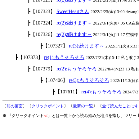
2022/2/25(金)11:46 わ
┣【107323】
SweetHeartさん
2022/2/25(金)13:00 dryangl
┣【107324】
re(2):続けます～
2022/3/1(火)07:05 CA在住
┣【107326】
re(2):続けます～
2022/3/1(火)11:17 空模様 
┣【107327】
re(3):続けます～
2022/3/1(火)16:33
┣【107373】
re(1):もうそろそろ
2022/7/21(木)15:12 私も涙 (13
┣【107379】
re(2):もうそろそろ
2022/8/4(木)23:13 私
┣【107406】
re(3):もうそろそろ
2022/11/13(日)
┣【107611】
re(4):もうそろそろ
2024/7
〔
前の画面
〕 〔
クリックポイント
〕 〔
最新の一覧
〕 〔
全て読んだことにす
※ 『クリックポイント
≪
』とは一覧上から読み始めた地点を指し、ツリー