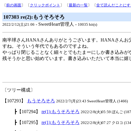
〔
前の画面
〕 〔
クリックポイント
〕 〔
最新の一覧
〕 〔
全て読んだことにす
107303 re(2):もうそろそろ
- SweetHeart管理人 -
2022/2/12(土)21:06
10035 hit(s)
南半球さんHANAさんありがとうございます。HANAさんお
すね。そういう年代でもあるのですよね。
やっぱり閉じることなく細々とでもたまーにしか書き込みが
残そうかと思い始めています。書き込みいただいて本当に嬉
〔ツリー構成〕
【107293】
もうそろそろ
2022/2/7(月)23:43 SweetHeart管理人 (1466)
┣【107294】
re(1):もうそろそろ
2022/2/8(火)05:59 ぼんご (187
┣【107295】
re(1):もうそろそろ
2022/2/8(火)07:27 クロコ (13