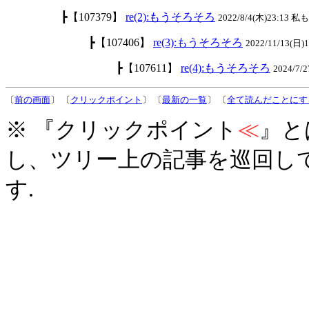
┣【107379】
re(2):もうそろそろ
2022/8/4(木)23:13 私
┣【107406】
re(3):もうそろそろ
2022/11/13(日)
┣【107611】
re(4):もうそろそろ
2024/7
〔
前の画面
〕 〔
クリックポイント
〕 〔
最新の一覧
〕 〔
全て読んだことにす
※ 『クリックポイント
≪
』と
し、ツリー上の記事を巡回し
す.