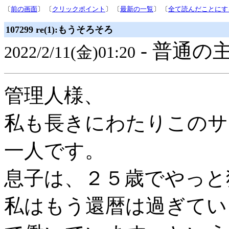
〔
前の画面
〕 〔
クリックポイント
〕 〔
最新の一覧
〕 〔
全て読んだことにす
107299 re(1):もうそろそろ
- 普通の主
2022/2/11(金)01:20
管理人様、
私も長きにわたりこのサ
一人です。
息子は、２５歳でやっと
私はもう還暦は過ぎてい