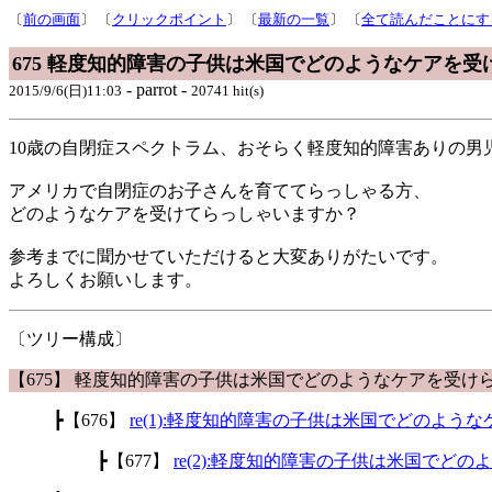
〔
前の画面
〕 〔
クリックポイント
〕 〔
最新の一覧
〕 〔
全て読んだことにす
675 軽度知的障害の子供は米国でどのようなケアを受
- parrot -
2015/9/6(日)11:03
20741 hit(s)
10歳の自閉症スペクトラム、おそらく軽度知的障害ありの男
アメリカで自閉症のお子さんを育ててらっしゃる方、
どのようなケアを受けてらっしゃいますか？
参考までに聞かせていただけると大変ありがたいです。
よろしくお願いします。
〔ツリー構成〕
【675】 軽度知的障害の子供は米国でどのようなケアを受け
┣【676】
re(1):軽度知的障害の子供は米国でどのよう
┣【677】
re(2):軽度知的障害の子供は米国でど