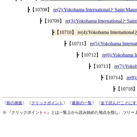
┣【10708】
re(2):Yokohama InternationalとSain
┣【10709】
re(3):Yokohama International
┣【10710】 re(4):Yokohama Internati
┣【10711】
re(5):Yokohama Int
┣【10712】
re(6):Yokoham
┣【10713】
re(7):Yok
┣【10714】
re(8
┣【10718
〔
前の画面
〕 〔
クリックポイント
〕 〔
最新の一覧
〕 〔
全て読んだことにす
※ 『クリックポイント
≪
』とは一覧上から読み始めた地点を指し、ツリー