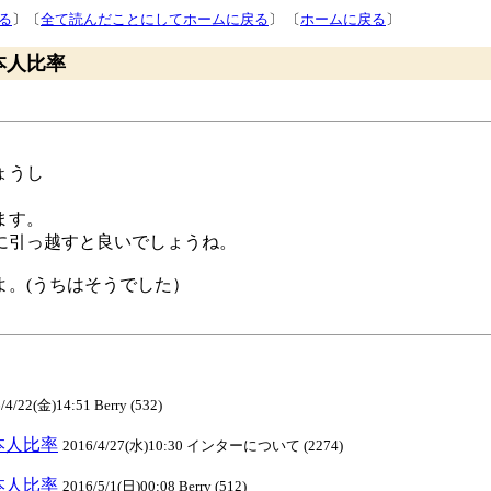
る
〕〔
全て読んだことにしてホームに戻る
〕 〔
ホームに戻る
〕
rの日本人比率
ょうし
。
ます。
に引っ越すと良いでしょうね。
よ。(うちはそうでした）
/4/22(金)14:51 Berry (532)
rの日本人比率
2016/4/27(水)10:30 インターについて (2274)
rの日本人比率
2016/5/1(日)00:08 Berry (512)