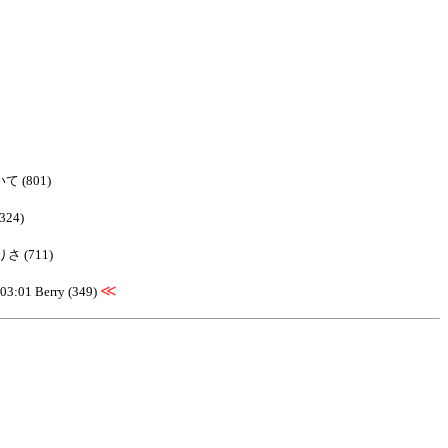
て (801)
324)
 りさ (711)
≪
03:01 Berry (349)