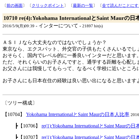
〔
前の画面
〕 〔
クリックポイント
〕 〔
最新の一覧
〕 〔
全て読んだことにす
10710 re(4):Yokohama InternationalとSaint Mau
- インターについて -
2016/5/9(月)09:39
21897 hit(s)
ＡＳＩＪなら大丈夫なのではないでしょうか？
東京なら、エクスパット、外交官の子供もたくさんいるでし
おそらく、国内でレベル的に一番良いインターだと思います
ただ、それくらいのお子さんですと、通学する距離を心配し
お父さんには我慢してもらって、なるべく学校に近いところ
お子さんにも日本在住の経験は良い思い出になると思います
〔ツリー構成〕
【10704】
Yokohama InternationalとSaint Maurの日本人比率
2016
┣【10706】
re(1):Yokohama InternationalとSaint Mau
┣【10707】
re(1):Yokohama InternationalとSaint Mau