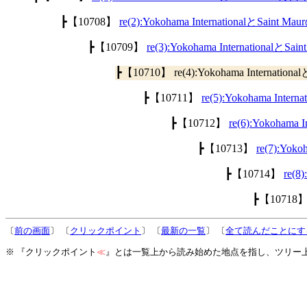
┣【10708】
re(2):Yokohama InternationalとSain
┣【10709】
re(3):Yokohama International
┣【10710】 re(4):Yokohama Internati
┣【10711】
re(5):Yokohama Int
┣【10712】
re(6):Yokoham
┣【10713】
re(7):Yok
┣【10714】
re(8
┣【10718
〔
前の画面
〕 〔
クリックポイント
〕 〔
最新の一覧
〕 〔
全て読んだことにす
※ 『クリックポイント
≪
』とは一覧上から読み始めた地点を指し、ツリー