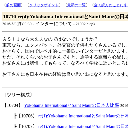
〔
前の画面
〕 〔
クリックポイント
〕 〔
最新の一覧
〕 〔
全て読んだことにす
10710 re(4):Yokohama InternationalとSaint Mau
- インターについて -
2016/5/9(月)09:39
21902 hit(s)
ＡＳＩＪなら大丈夫なのではないでしょうか？
東京なら、エクスパット、外交官の子供もたくさんいるでし
おそらく、国内でレベル的に一番良いインターだと思います
ただ、それくらいのお子さんですと、通学する距離を心配し
お父さんには我慢してもらって、なるべく学校に近いところ
お子さんにも日本在住の経験は良い思い出になると思います
〔ツリー構成〕
【10704】
Yokohama InternationalとSaint Maurの日本人比率
2016
┣【10706】
re(1):Yokohama InternationalとSaint Mau
┣【10707】
re(1):Yokohama InternationalとSaint Mau