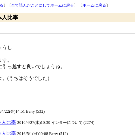
る
〕〔
全て読んだことにしてホームに戻る
〕 〔
ホームに戻る
〕
rの日本人比率
ょうし
。
ます。
に引っ越すと良いでしょうね。
よ。(うちはそうでした）
/4/22(金)14:51 Berry (532)
rの日本人比率
2016/4/27(水)10:30 インターについて (2274)
rの日本人比率
2016/5/1(日)00:08 Berry (512)