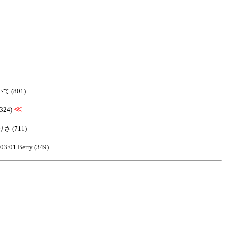
て (801)
≪
(324)
 りさ (711)
03:01 Berry (349)