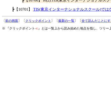
┣【10700】 re(2):TIS(東京インターナショ
┣【10701】
TIS(東京インターナショナルスクール)では
〔
前の画面
〕 〔
クリックポイント
〕 〔
最新の一覧
〕 〔
全て読んだことにす
※ 『クリックポイント
≪
』とは一覧上から読み始めた地点を指し、ツリー