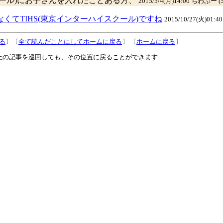
ナルスクール)にお子さんを入れたことある方、
2015/5/4(月)14:00 ちわぷー (5
なくてTIHS(東京インターハイスクール)ですね
2015/10/27(火)01:4
る
〕〔
全て読んだことにしてホームに戻る
〕 〔
ホームに戻る
〕
上の記事を巡回しても、その位置に戻ることができます.