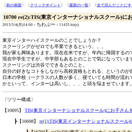
〔
前の画面
〕 〔
クリックポイント
〕 〔
最新の一覧
〕 〔
全て読んだことにす
10700 re(2):TIS(東京インターナショナルスクー
- ちわぷー -
2015/5/4(月)14:00
11435 hit(s)
東京インターハイスクールのことでしょうか？
スクーリングがゼロでも卒業できるという。。。
我が家も興味あります。現在在米ですが、年内に帰国するの
現在中学生ですが、中学部もあるとのことで気になっていま
スクーリングは渋谷でできるとのこと。
自分の好きなコトをしながら高校資格もとれる、というのが
日本の学校（一クラスの人数が多く、寝ていても時間が流れ
かといって、インターは高いし、、、と頭を悩ませています
〔ツリー構成〕
【10695】
TIS(東京インターナショナルスクール)にお子さ
┣【10698】
re(1):TIS(東京インターナショナルスク