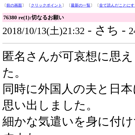
〔
前の画面
〕 〔
クリックポイント
〕 〔
最新の一覧
〕 〔
全て読んだことにす
76380 re(1):切なるお願い
- さち -
2018/10/13(土)21:32
2
匿名さんが可哀想に思え
た。
同時に外国人の夫と日本
思い出しました。
細かな気遣いを身に付け