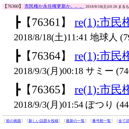
【76360】
市民権か永住権更新か。。。
2018/8/18(土)10:26 まるも
┣
【76361】
re(1):
2018/8/18(土)11:41 地球人 (7
┣
【76364】
re(1):
2018/9/3(月)00:18 サミー (74
┣
【76365】
re(1):
2018/9/3(月)01:54 ぽつり (44
〔
前の画面
〕〔
新しい話題を投稿
〕〔
最新の一覧
〕〔
番号順一覧
〕〔
全て