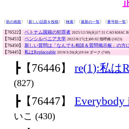
〔
前の画面
〕〔
新しい話題を投稿
〕〔
検索
〕〔
最新の一覧
〕〔
番号順一覧
【76522】
ベトナム国籍の犯罪者
2025/12/30(火)17:31 CAO KHAC BA
【76453】
ペンシルベニア大学
2022/8/27(土)00:02 指呼維 (1623)
【76450】
新しい質問は「なんでも相談＆質問掲示板」の方
【76445】
私はReplaceable
2019/3/26(火)19:04 ダーク (749)
┣
【76446】
re(1):私はRe
(827)
┣
【76447】
Everybody i
いこ (430)