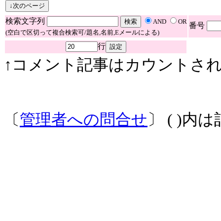
検索文字列
AND
OR
番号
(空白で区切って複合検索可/題名,名前,Eメールによる)
行
↑コメント記事はカウントされ
〔
管理者への問合せ
〕 ( )内