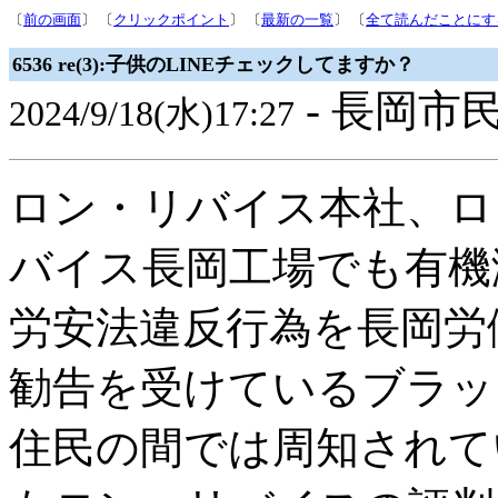
〔
前の画面
〕 〔
クリックポイント
〕 〔
最新の一覧
〕 〔
全て読んだことにす
6536 re(3):子供のLINEチェックしてますか？
- 長岡市民
2024/9/18(水)17:27
ロン・リバイス本社、ロ
バイス長岡工場でも有機
労安法違反行為を長岡労
勧告を受けているブラッ
住民の間では周知されて