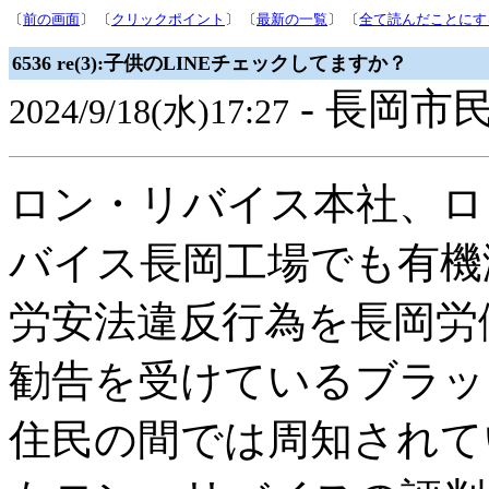
〔
前の画面
〕 〔
クリックポイント
〕 〔
最新の一覧
〕 〔
全て読んだことにす
6536 re(3):子供のLINEチェックしてますか？
- 長岡市民
2024/9/18(水)17:27
ロン・リバイス本社、ロ
バイス長岡工場でも有機
労安法違反行為を長岡労
勧告を受けているブラッ
住民の間では周知されて