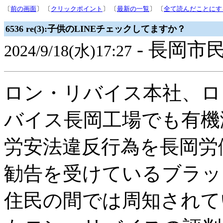
〔
前の画面
〕 〔
クリックポイント
〕 〔
最新の一覧
〕 〔
全て読んだことにす
6536 re(3):子供のLINEチェックしてますか？
- 長岡市民
2024/9/18(水)17:27
ロン・リバイス本社、ロ
バイス長岡工場でも有機
労安法違反行為を長岡労
勧告を受けているブラッ
住民の間では周知されて