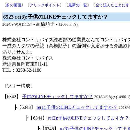
〔
前の画面
〕 〔
クリックポイント
〕 〔
最新の一覧
〕 〔
全て読んだことにす
6523 re(3):子供のLINEチェックしてますか？
- 高橋順子 -
2024/9/9(月)11:57
12600 hit(s)
株式会社ロン・リバイス総務部の従業員なんてロン・リバイ
一成のカタワの母親（高橋順子）の面倒や入浴させる介護奴
ありませんよ。
株式会社ロン・リバイス
新潟県長岡市東町1-11
TEL：0258-52-1188
〔ツリー構成〕
【6342】
子供のLINEチェックしてますか？
2018/4/18(水)14:00 
┣【6343】
re(1):子供のLINEチェックしてますか？
2018/
┣【6344】
re(2):子供のLINEチェックしてますか？
┣【6345】
re(3):子供のLINEチェックして