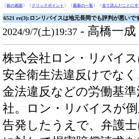
〔
前の画面
〕 〔
クリックポイント
〕 〔
最新の一覧
〕 〔
全て読んだことにす
6521 re(3):ロンリバイスは地元長岡でも評判が悪いで
- 高橋一成 
2024/9/7(土)19:37
株式会社ロン・リバイス
安全衛生法違反けでなく
金法違反などの労働基準
社。ロン・リバイスが倒
告発したうえで、弁護士