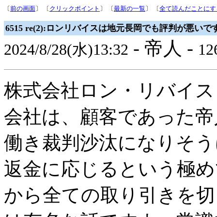
〔
前の画面
〕 〔
クリックポイント
〕 〔
最新の一覧
〕 〔
全て読んだことにす
6515 re(2):ロンリバイスは地元長岡でも評判が悪いで
- 帝人 -
2024/8/28(水)13:32
126
株式会社ロン・リバイス
会社は、顧客であった帝
働き裁判沙汰になりそう
返金に応じるという極め
から全ての取り引きを切